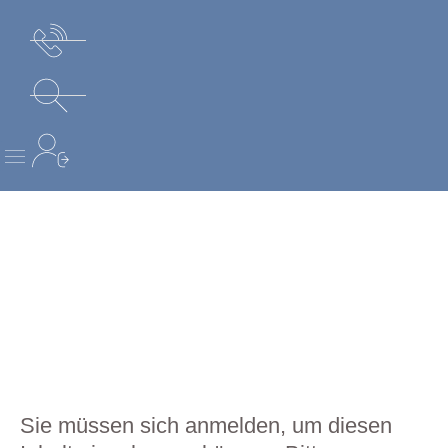
STARTSEITE FÜR MITGLIEDER
NEWS FÜR MITGLIEDER
FORMULARE UND INFORMATIONEN
Sie müssen sich anmelden, um diesen